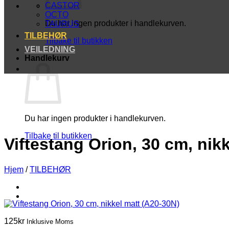
CASTOR
OCTO
Du har ingen produkter i handlekurven.
TAURUS
TILBEHØR
Tilbake til butikken
VEILEDNING
Handlekurv
Du har ingen produkter i handlekurven.
Tilbake til butikken
Viftestang Orion, 30 cm, nik
Hjem
/
TILBEHØR
125
kr
Inklusive Moms