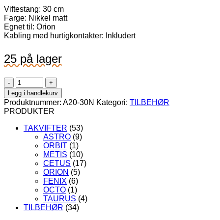
Viftestang: 30 cm
Farge: Nikkel matt
Egnet til: Orion
Kabling med hurtigkontakter: Inkludert
25 på lager
Viftestang
Orion,
Legg i handlekurv
30
Produktnummer:
A20-30N
Kategori:
TILBEHØR
cm,
PRODUKTER
nikkel
matt
TAKVIFTER
(53)
(A20-
ASTRO
(9)
30N)
ORBIT
(1)
antall
METIS
(10)
CETUS
(17)
ORION
(5)
FENIX
(6)
OCTO
(1)
TAURUS
(4)
TILBEHØR
(34)