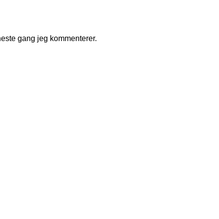
r neste gang jeg kommenterer.
LAD
 LYS MAHOGNI – VENDBARE BLAD