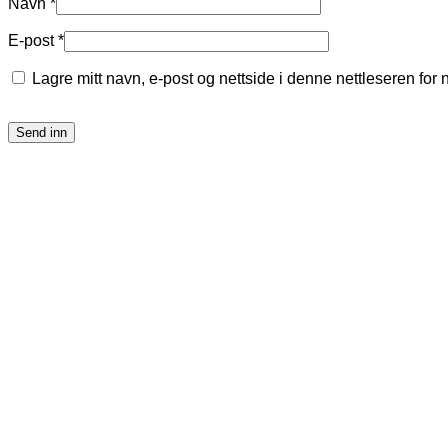
Navn
*
E-post
*
Lagre mitt navn, e-post og nettside i denne nettleseren fo
ORION MATT HVIT/BLAD MATT HVIT/EIK – VENDBARE B
1,775
kr
Inklusive Moms
Utsolgt
ORION SJOKOLADEBRUN/BLAD I SJOKOLADEBRUN ALT.
1,775
kr
Inklusive Moms