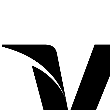
ORION NIKKEL MATT/BLAD I SVART ALT. SØLV – VENDB
1,775
kr
Inklusive Moms