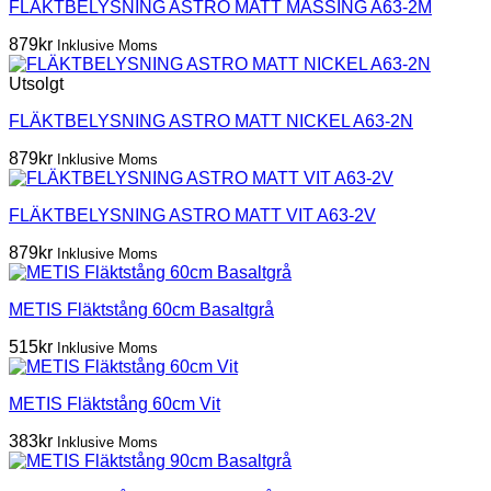
FLÄKTBELYSNING ASTRO MATT MÄSSING A63-2M
879
kr
Inklusive Moms
Utsolgt
FLÄKTBELYSNING ASTRO MATT NICKEL A63-2N
879
kr
Inklusive Moms
FLÄKTBELYSNING ASTRO MATT VIT A63-2V
879
kr
Inklusive Moms
METIS Fläktstång 60cm Basaltgrå
515
kr
Inklusive Moms
METIS Fläktstång 60cm Vit
383
kr
Inklusive Moms