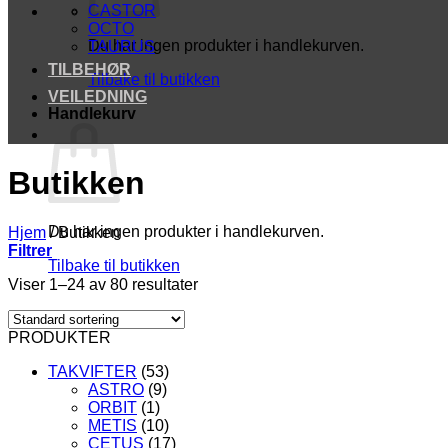
CASTOR
OCTO
Du har ingen produkter i handlekurven.
TAURUS
TILBEHØR
Tilbake til butikken
VEILEDNING
Handlekurv
Butikken
Du har ingen produkter i handlekurven.
Hjem
/
Butikken
Filtrer
Tilbake til butikken
Viser 1–24 av 80 resultater
PRODUKTER
TAKVIFTER
(53)
ASTRO
(9)
ORBIT
(1)
METIS
(10)
CETUS
(17)