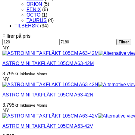
ORION
(5)
FENIX
(6)
OCTO
(1)
TAURUS
(4)
TILBEHØR
(34)
Filtrer på pris
Min.
Makspris
Filtrer
pris
NY
ASTRO MINI TAKFLÄKT 105CM A63-42M
3,795
kr
Inklusive Moms
NY
ASTRO MINI TAKFLÄKT 105CM A63-42N
3,795
kr
Inklusive Moms
NY
ASTRO MINI TAKFLÄKT 105CM A63-42V