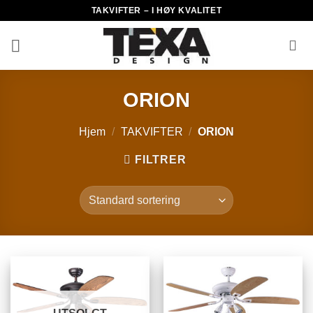
Skip
TAKVIFTER – I HØY KVALITET
to
content
ORION
Hjem
/
TAKVIFTER
/
ORION
FILTRER