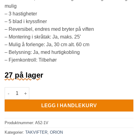
mulig
– 3 hastigheter
– 5 blad i kryssfiner
– Reversibel, endres med bryter på viften
– Montering i skråtak: Ja, maks. 25’
– Mulig å forlenge: Ja, 30 cm alt. 60 cm
– Belysning: Ja, med hurtigkobling
– Fjernkontroll: Tilbehør
27 på lager
ORION MATT HVIT/BLAD MATT HVIT/EIK – VENDBARE BLAD ant
LEGG I HANDLEKURV
Produktnummer:
A52-1V
Kategorier:
TAKVIFTER
,
ORION