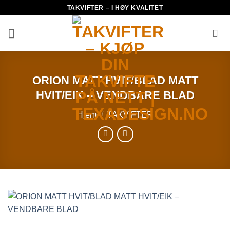
Skip
TAKVIFTER – I HØY KVALITET
to
content
ORION MATT HVIT/BLAD MATT
HVIT/EIK – VENDBARE BLAD
Hjem
/
TAKVIFTER