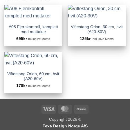
A08 Fjernkontroll, komplett
Viftestang Orion, 30 cm, hvit
med mottaker
(A20-30V)
695
kr
125
kr
Inklusive Moms
Inklusive Moms
Viftestang Orion, 60 cm, hvit
(A20-60V)
178
kr
Inklusive Moms
Visa
MasterCard
Klarna
Copyright 2026 ©
Texa Design Norge A/S