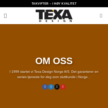
Skip
TAKVIFTER – I HØY KVALITET
to
content
OM OSS
I 1999 startet vi Texa Design Norge A/S. Det garanterer en
seriøs tjeneste for deg som sluttkunde i Norge…