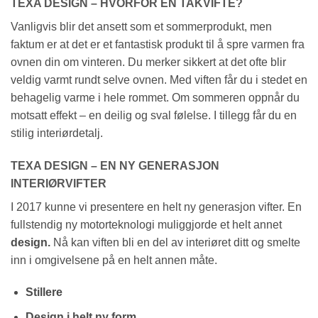
TEXA DESIGN – HVORFOR EN TAKVIFTE?
Vanligvis blir det ansett som et sommerprodukt, men
faktum er at det er et fantastisk produkt til å spre varmen fra
ovnen din om vinteren. Du merker sikkert at det ofte blir
veldig varmt rundt selve ovnen. Med viften får du i stedet en
behagelig varme i hele rommet. Om sommeren oppnår du
motsatt effekt – en deilig og sval følelse. I tillegg får du en
stilig interiørdetalj.
TEXA DESIGN – EN NY GENERASJON
INTERIØRVIFTER
I 2017 kunne vi presentere en helt ny generasjon vifter. En
fullstendig ny motorteknologi muliggjorde et helt annet
design.
Nå kan viften bli en del av interiøret ditt og smelte
inn i omgivelsene på en helt annen måte.
Stillere
Design i helt ny form