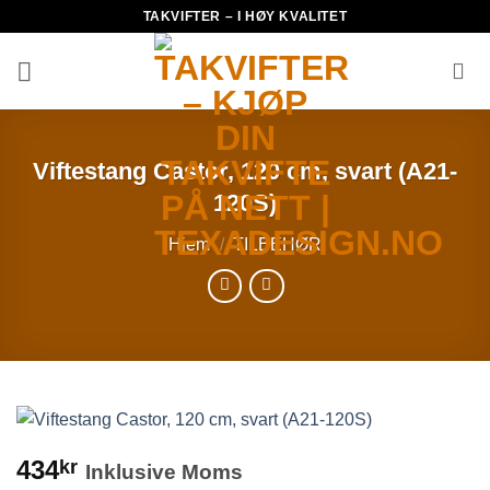
Skip
TAKVIFTER – I HØY KVALITET
to
content
Viftestang Castor, 120 cm, svart (A21-
120S)
Hjem
/
TILBEHØR
434
kr
Inklusive Moms