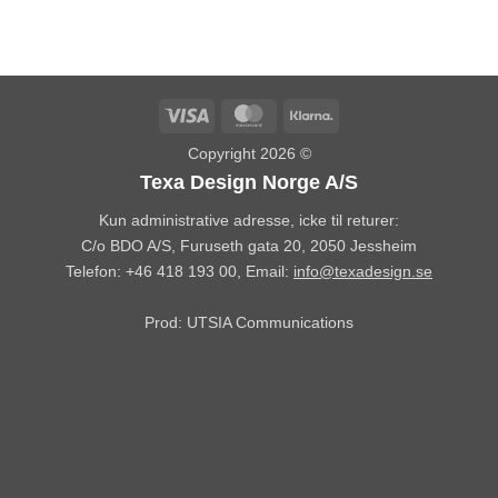
Visa
MasterCard
Klarna
Copyright 2026 ©
Texa Design Norge A/S
Kun administrative adresse, icke til returer:
C/o BDO A/S, Furuseth gata 20, 2050 Jessheim
Telefon: +46 418 193 00, Email:
info@texadesign.se
Prod:
UTSIA Communications