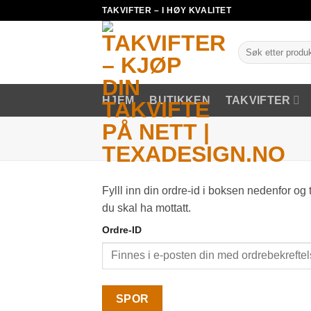
Skip
TAKVIFTER – I HØY KVALITET
to
content
Søk
etter:
HJEM
BUTIKKEN
TAKVIFTER
Fylll inn din ordre-id i boksen nedenfor og 
du skal ha mottatt.
Ordre-ID
SPOR